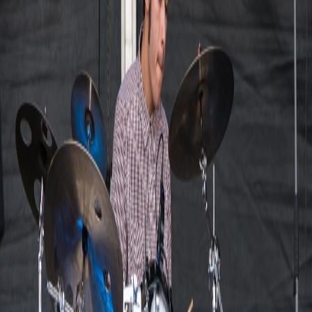
1 report
Mighty Sounds Vol. 11 2015 / Tábor
3. července 2015
Letiště aeroklubu, Tábor
297 fotek
Fotografie
(
4
)