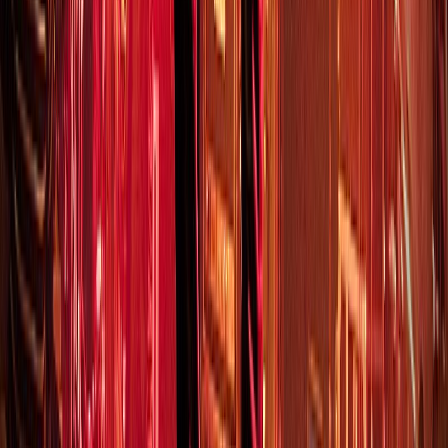
the truth is out there
the truth is out there