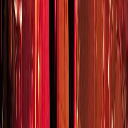
the truth is out there
the truth is out there