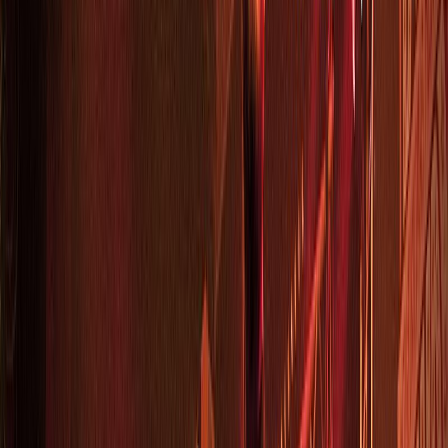
rust 2 dust