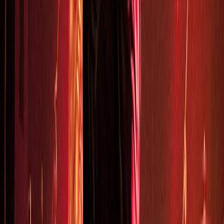
queens of everything