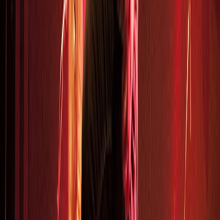
queens of everything
queens of everything