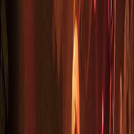
john wolfhooker