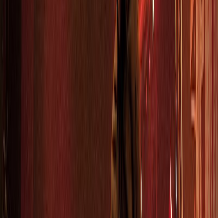
rust 2 dust