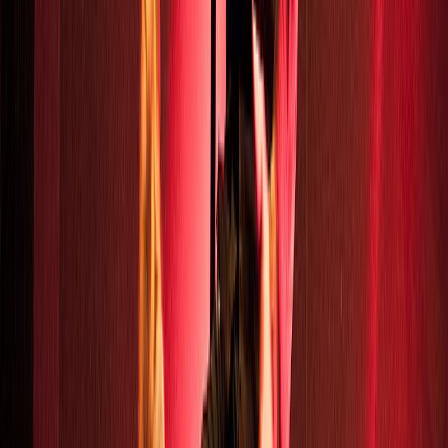
queens of everything
queens of everything