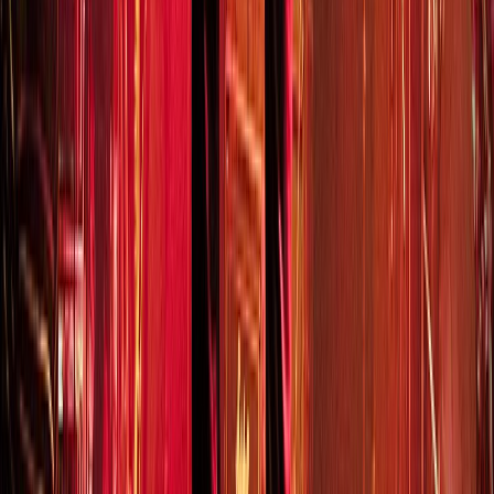
the truth is out there