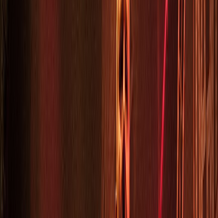
john wolfhooker
john wolfhooker