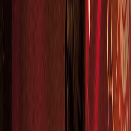
rust 2 dust
rust 2 dust