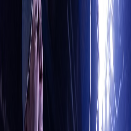
wild tides
wild tides