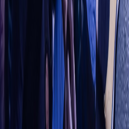
wild tides