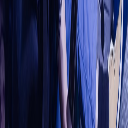
wild tides
wild tides