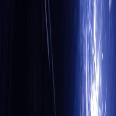
wild tides