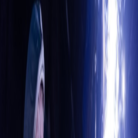
wild tides
wild tides