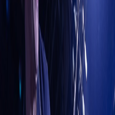
wild tides
wild tides