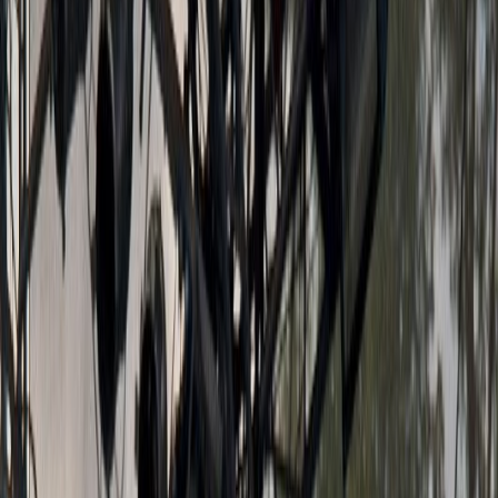
2 reports
Mighty Sounds Vol. 13 2017 / Tábor
July 14, 2017
Letiště aeroklubu, Tábor
519 photos
Pod Parou 2015 / Vyškov
July 30, 2015
letiště, Vyškov
258 photos
Photos
(
49
)