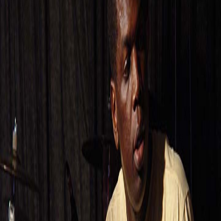
1 report
Ouvalskej bigbít
June 4, 2005
Hřiště, Úvaly u Prahy
140 photos
Photos
(
4
)