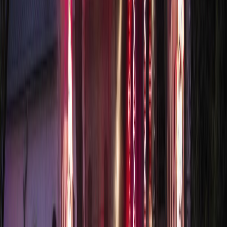
anastacia
anastacia