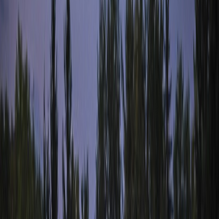
emma smetana
emma smetana