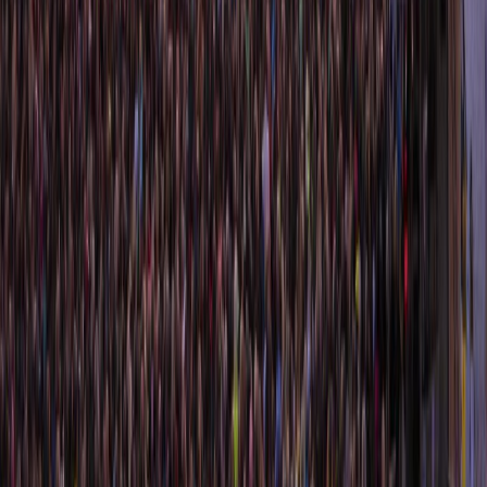
anastacia
anastacia