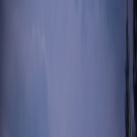
Home
Reports
Bands
Photographers
About
⌘
K
Search
CS
EN
Anastacia 2018
Korunní pevnůstka • Olomouc • česko
June 24, 2018
32 photos
Share
:
Copy Link
V rámci turné Evolution zamířila americká zpěvačka Anastacia i do