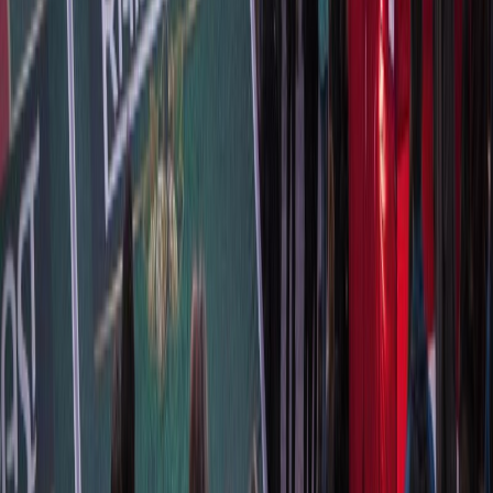
anastacia
anastacia