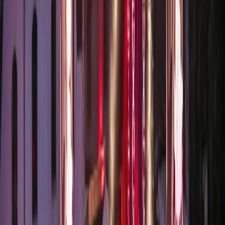
anastacia