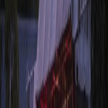
emma smetana