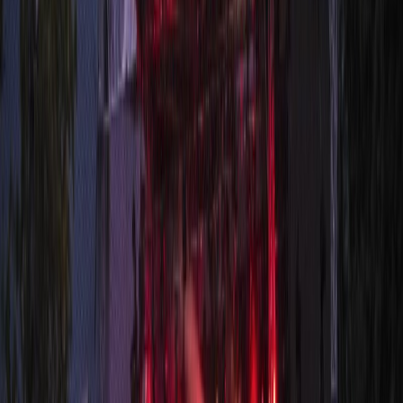
emma smetana
emma smetana