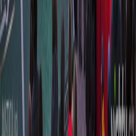
anastacia