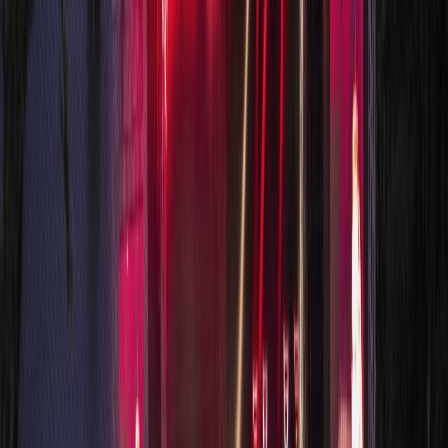
anastacia