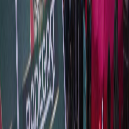
anastacia