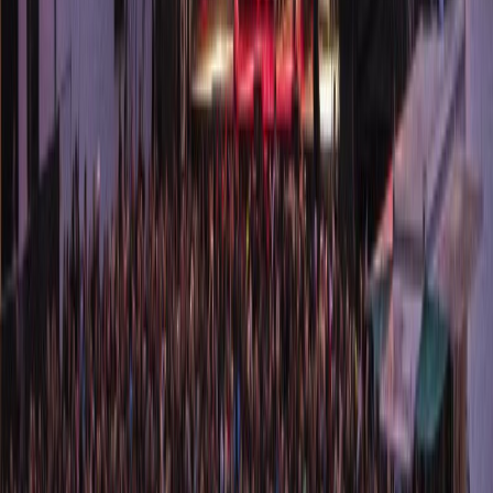
anastacia