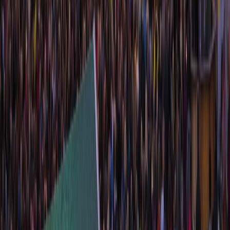
anastacia