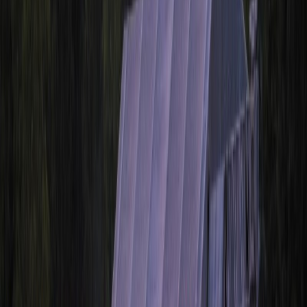
emma smetana
emma smetana