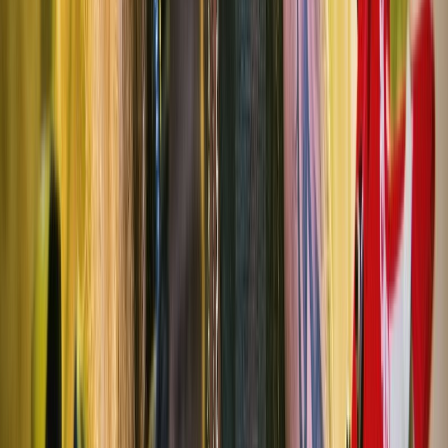
booters
booters