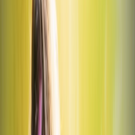
hakmak