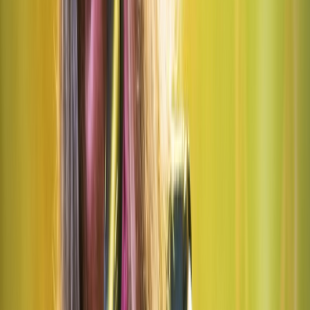
hanzs fuckers
hanzs fuckers