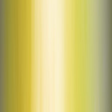
hakmak
hakmak