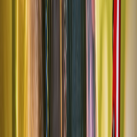
booters
booters