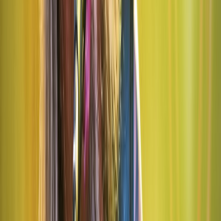
hanzs fuckers
hanzs fuckers