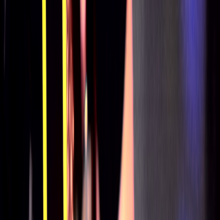
undergaters
undergaters