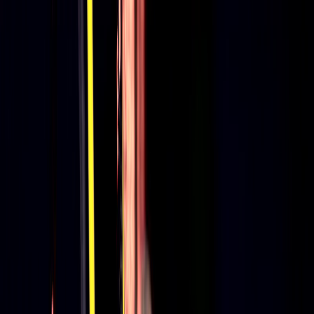
geoff tyson band