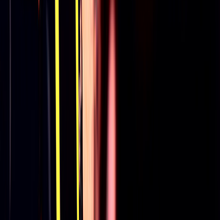
geoff tyson band
geoff tyson band