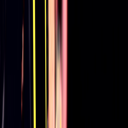
geoff tyson band