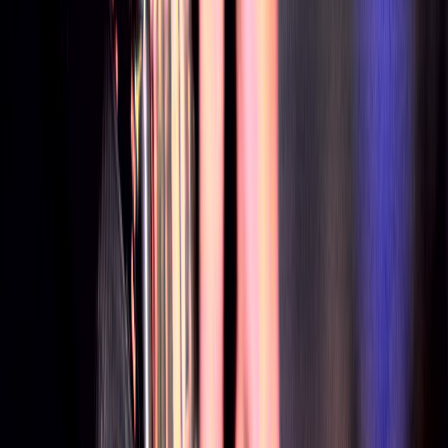
undergaters
dirty secrets