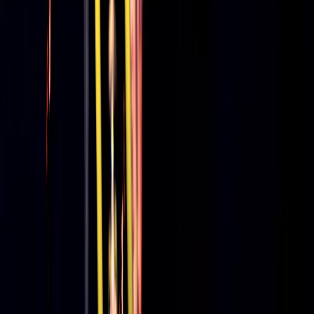
geoff tyson band
geoff tyson band