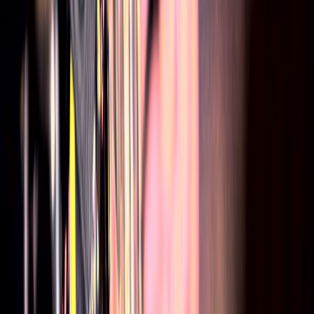
dirty secrets
dirty secrets