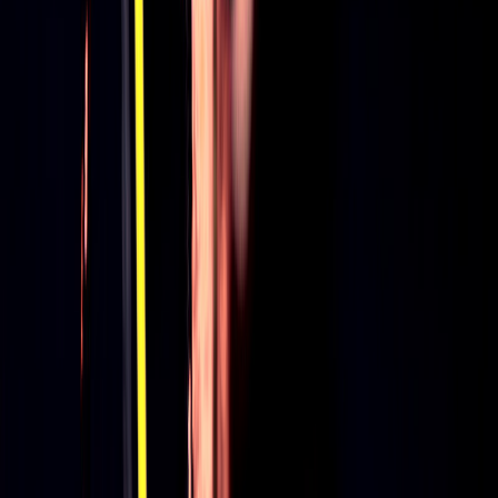
geoff tyson band
geoff tyson band