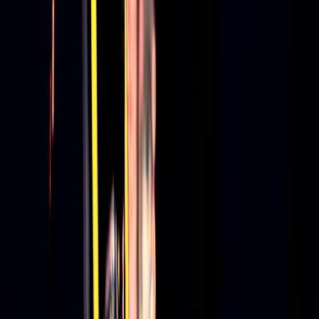
geoff tyson band
geoff tyson band