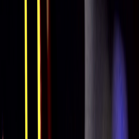
Share
:
Copy Link
UNDERGATERS je mladá, ale zároveň zkušená parta tří
muzikantů, která se pohybuje na pomezí rock'n'rollu, indie, grunge a
moderních rockových trendů. Melodické a rytmické riffy se v
chytlavých melodiích prolínají s naléhavým zpěvem a energickou
show. GEOFF TYSON je jedním z pouhých dvou žáků
legendárního kytarového mága jménem JOE SATRIANI, kteří u něj
uspěli a složili závěrečné zkoušky - ten druhý úspěšný student se
jmenuje STEVE VAI! GEOFF TYSON se před dvěmi lety usadil v
Praze a začal se naplno věnovat své nové tvorbě. Zároveň v Praze
založil novou hudební formaci GEOFF TYSON BAND. DIRTY
SECRETS jsou originální dynamické rockové trio kytaristy Daniho
Robinsona, basisty Andyho Simpsona a bubeníka Otto Hejnice. To
je krátké shrnutí a informace o kapelách, které vystoupily na
pátečním koncertu v Rock Café.
Photos
Bands:
dirty secrets
geoff tyson band