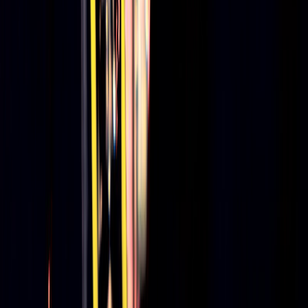
undergaters