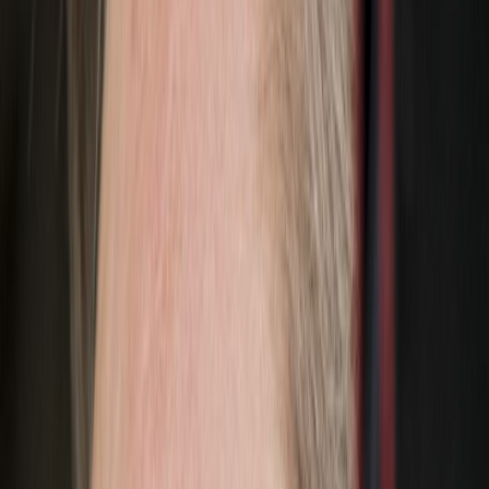
vlasta redl
vypsaná fixa
we on the moon
zrní
Photographers:
Matěj Trakal
Showing 50 of 171 {total, plural, one {photo} other {photos}}
poletíme?