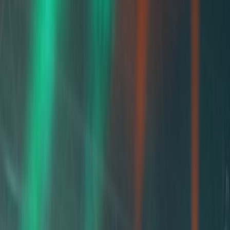
lindsey stirling
lindsey stirling