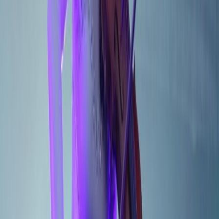
lindsey stirling