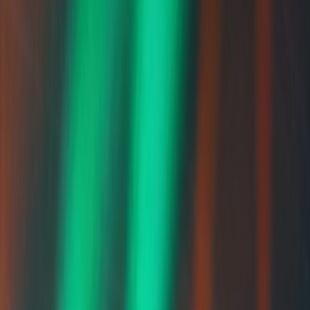
lindsey stirling
lindsey stirling