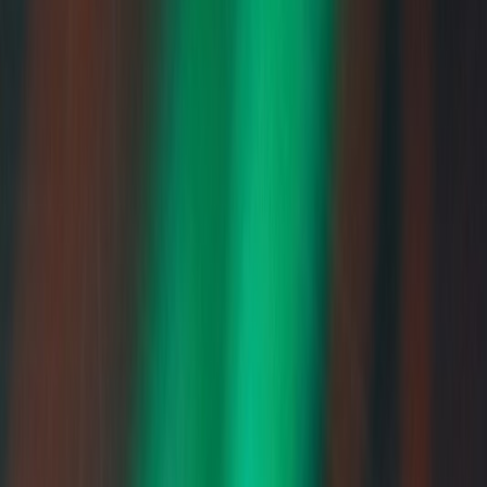
lindsey stirling