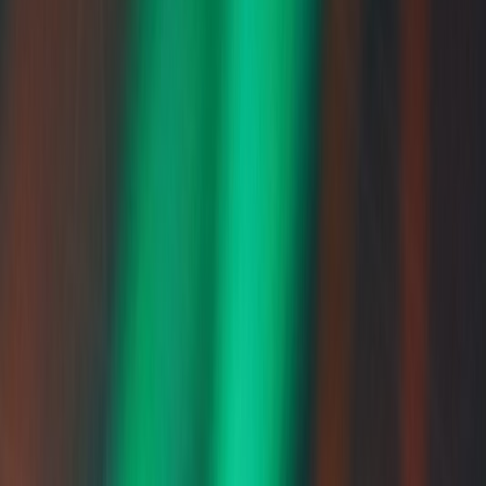
lindsey stirling