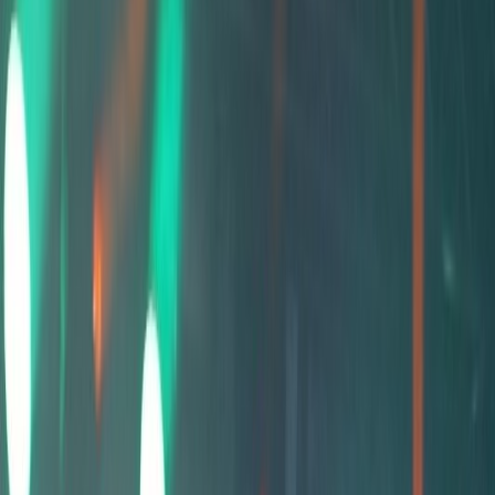
lindsey stirling