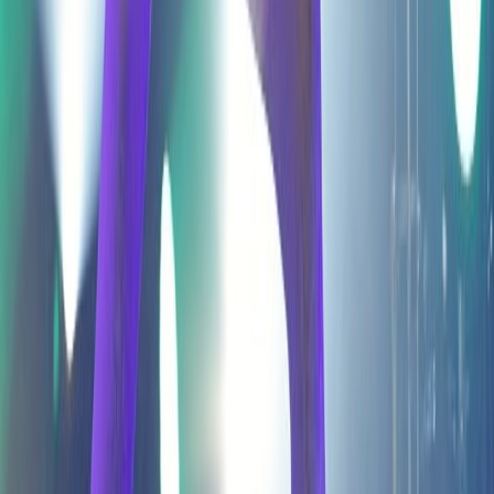
lindsey stirling
lindsey stirling