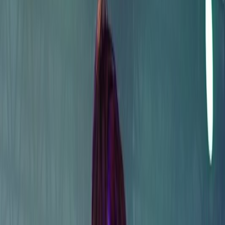
lindsey stirling