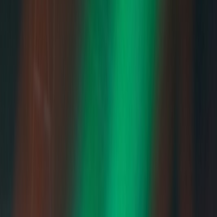
lindsey stirling
lindsey stirling