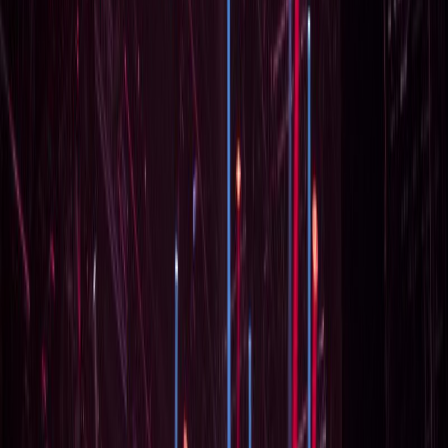
lucie
lucie