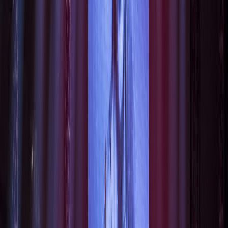
lucie
lucie