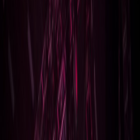
EVOLUCIE, na kterou její fanoušci čekali dlouhých 16 let. Kapela
vyrazila do největších českých hal v původní, nejznámější sestavě:
Michal Dvořák, Robert Kodym, David Koller a P.B.CH. S sebou
samozřejmě vezla všechny své největší hity doplněné o 5 pecek z...
Photos
Bands:
lucie
Photographers:
David Bica
Showing 32 of 32 {total, plural, one {photo} other {photos}}
lucie