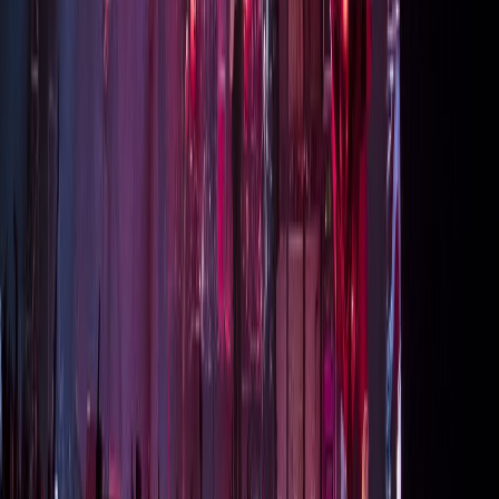
lucie
lucie