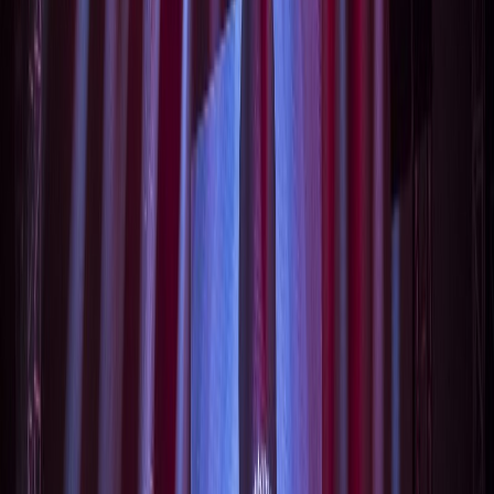
lucie