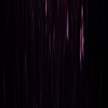
lucie
lucie