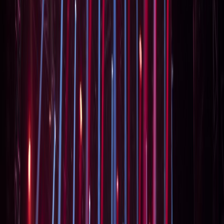
lucie
lucie