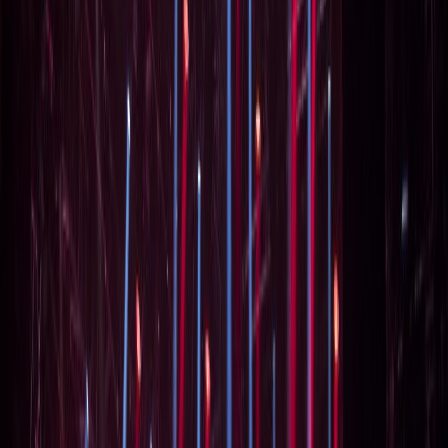
lucie