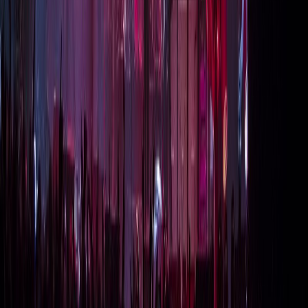
lucie
lucie