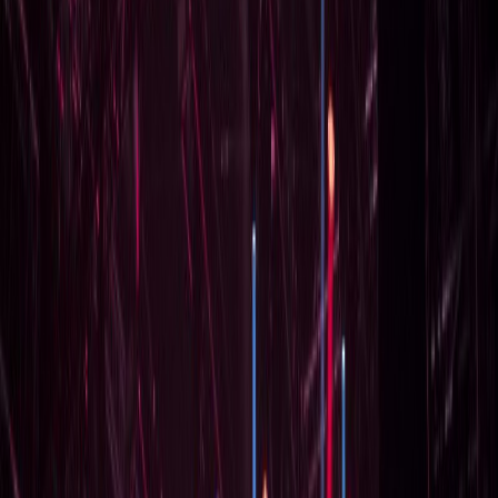
lucie