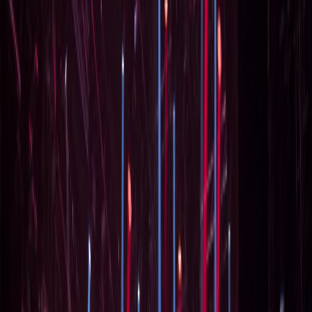
lucie
lucie