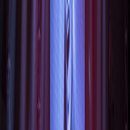
lucie