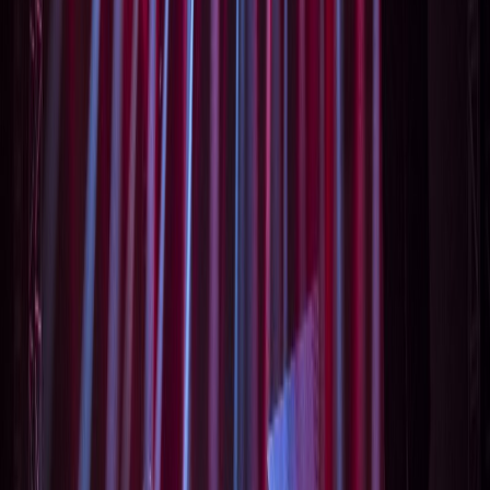
lucie