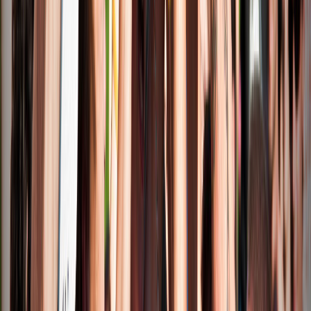
matahari
matahari