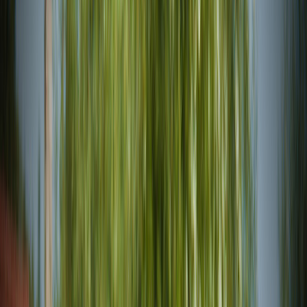
Photos
Bands:
matahari
Photographers:
Katka Fišerová
Showing 50 of 57 {total, plural, one {photo} other {photos}}
matahari