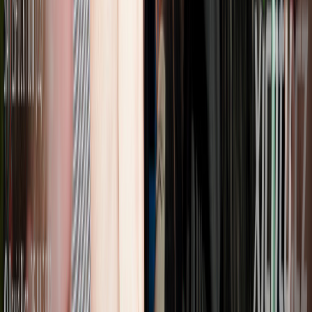
matahari
matahari