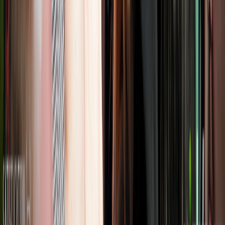
matahari
matahari