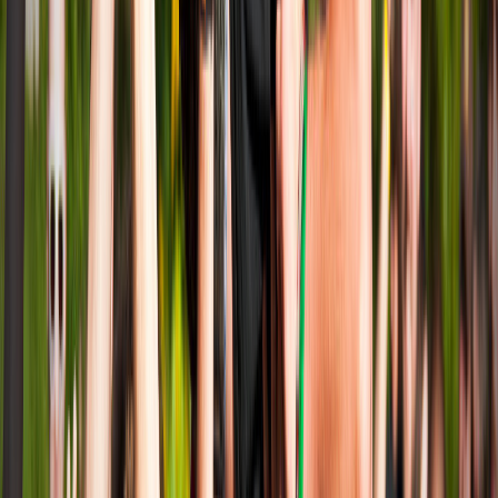
matahari
matahari