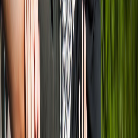
matahari
matahari