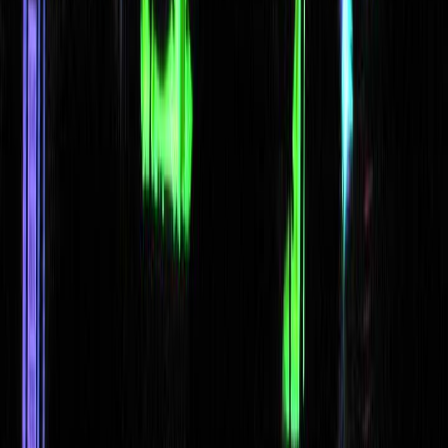
nasty
cheesy