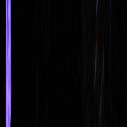
cheesy
cheesy