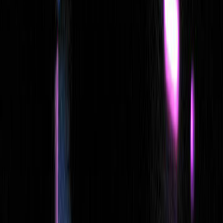
cheesy
cheesy