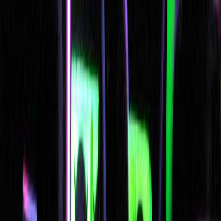
dive
dive