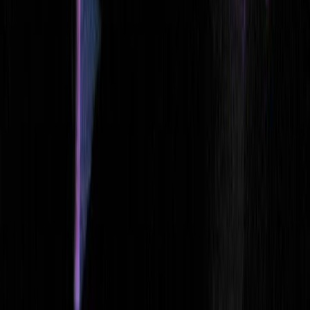
cheesy