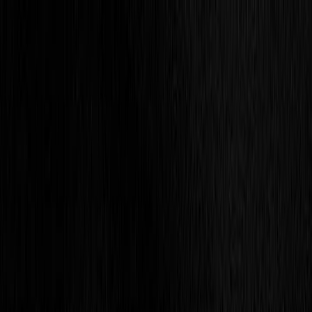
Home
Reports
Bands
Photographers
About
⌘
K
Search
CS
EN
X-core session - Dive, Nasty?,
Cheesy
Divadlo pod lampou • Plzeň • česko
March 16, 2005
31 photos